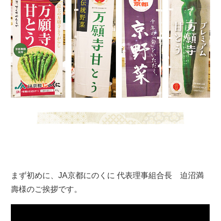
まず初めに、JA京都にのくに 代表理事組合長 迫沼満
壽様のご挨拶です。