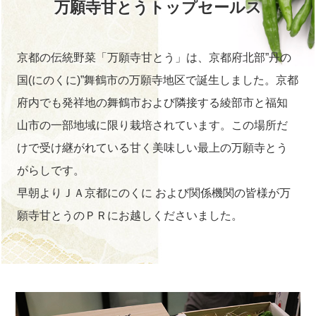
万願寺甘とうトップセールス
京都の伝統野菜「万願寺甘とう」は、
京都府北部”丹の
国(にのくに)”舞鶴市の万願寺地区で誕生しました。
京都
府内でも発祥地の舞鶴市および隣接する
綾部市と福知
山市の一部地域に限り栽培されています。
この場所だ
けで受け継がれている甘く美味しい最上の万願寺とう
がらしです。
早朝よりＪＡ京都にのくに および関係機関の皆様が
万
願寺甘とうのＰＲにお越しくださいました。